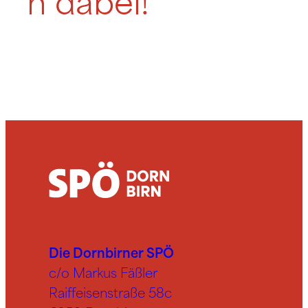
h dabei!
Die Dornbirner SPÖ
c/o Markus Fäßler
Raiffeisenstraße 58c