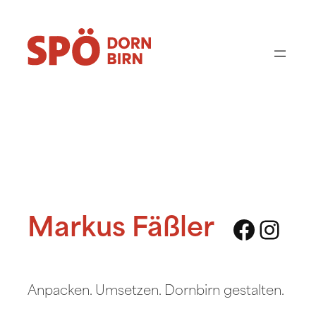
Zum
Inhalt
springen
Faceb
Inst
Markus Fäßler
Anpacken. Umsetzen. Dornbirn gestalten.