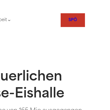
beit
SPÖ
uerlichen
e-Eishalle