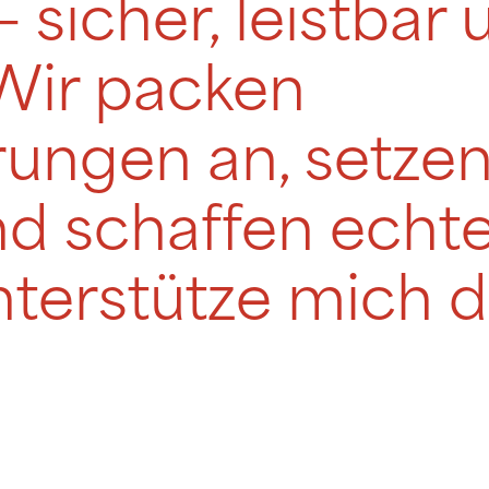
– sicher, leistbar
Wir packen
ungen an, setzen
nd schaffen echt
terstütze mich d