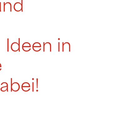
 und
 Ideen in
e
abei!