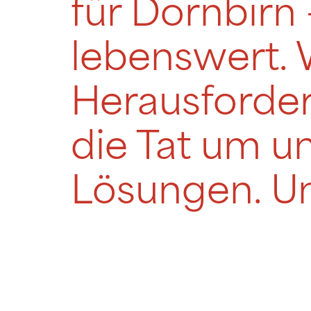
für Dornbirn 
lebenswert. 
Herausforder
die Tat um u
Lösungen. Un