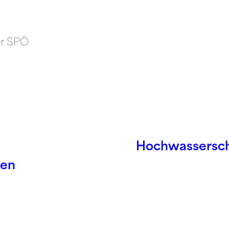
er SPÖ
Hochwassersch
pen