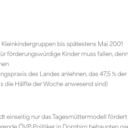
r Kleinkindergruppen bis spätestens Mai 2001
 für förderungswürdige Kinder muss fallen, de
ehen
erungspraxis des Landes anlehnen, das 47,5 % d
ls die Hälfte der Woche anwesend sind)
adt einseitig nur das Tagesmüttermodell fördert
hrende ÖVP-Politiker in Dornbirn behaupten gar,