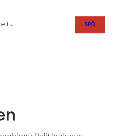
beit
SPÖ
en