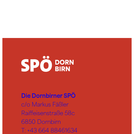
Die Dornbirner SPÖ
c/o Markus Fäßler
Raiffeisenstraße 58c
6850 Dornbirn
T:
+43 664 88461634