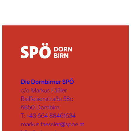
Die Dornbirner SPÖ
c/o Markus Fäßler
Raiffeisenstraße 58c
6850 Dornbirn
T:
+43 664 88461634
markus.faessler@spoe.at