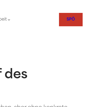
beit
SPÖ
 des