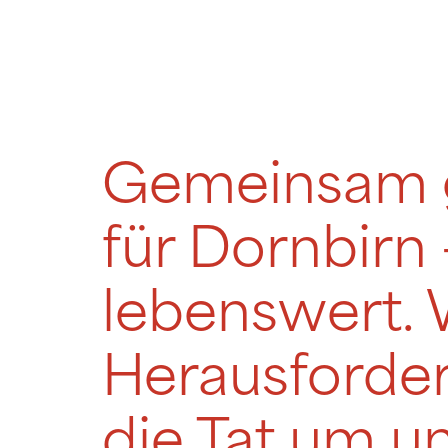
Gemeinsam ge
für Dornbirn 
lebenswert. 
Herausforder
die Tat um u