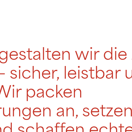
stalten wir die
– sicher, leistbar
Wir packen
ungen an, setzen
nd schaffen echt