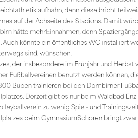
 Leuchtkraft verloren, sie müssen ausgetauscht
chtathletiklaufbahn, denn diese bricht teilwei
mes auf der Achseite des Stadions. Damit würde
birn hätte mehrEinnahmen, denn Spaziergänger
. Auch könnte ein öffentliches WC installiert w
nterwegs sind, wünschen.
tzes, der insbesondere im Frühjahr und Herbst 
irner Fußballvereinen benutzt werden können, d
 800 Buben trainieren bei den Dornbirner Fußba
platzes. Derzeit gibt es nur beim Waldbad Enz 
Volleyballverein zu wenig Spiel- und Trainingsze
llplatzes beim GymnasiumSchoren bringt zwar e