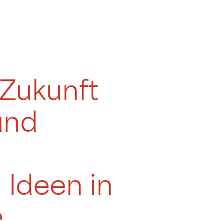
 Zukunft
 und
 Ideen in
e