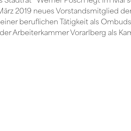
ls Stadtrat Werner Posch legt im Mai s
it März 2019 neues Vorstandsmitglied d
seiner beruflichen Tätigkeit als Ombud
der Arbeiterkammer Vorarlberg als Ka