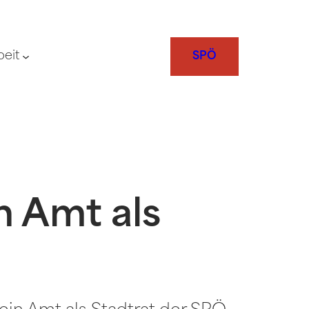
beit
SPÖ
n Amt als