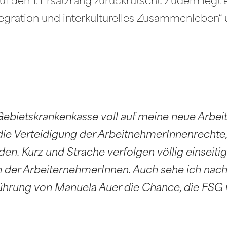
uf den 1. Ersatzrang zurückrutscht. Zudem legt 
tegration und interkulturelles Zusammenleben“
 Gebietskrankenkasse voll auf meine neue Arbeit
die Verteidigung der ArbeitnehmerInnenrechte,
n. Kurz und Strache verfolgen völlig einseitig 
n der ArbeiternehmerInnen. Auch sehe ich nac
hrung von Manuela Auer die Chance, die FSG 