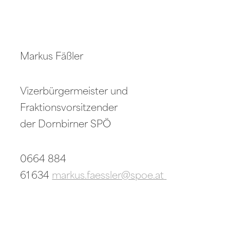
Markus Fäßler
Vizerbürgermeister und
Fraktionsvorsitzender
der Dornbirner SPÖ
0664 884
61 634
markus.faessler@spoe.at