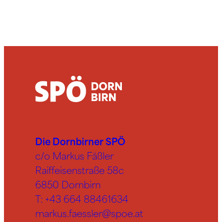
Die Dornbirner SPÖ
c/o Markus Fäßler
Raiffeisenstraße 58c
6850 Dornbirn
T:
+43 664 88461634
markus.faessler@spoe.at