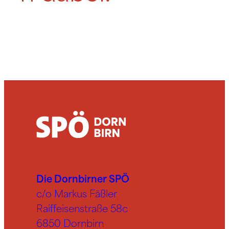
Die Dornbirner SPÖ
c/o Markus Fäßler
Raiffeisenstraße 58c
6850 Dornbirn