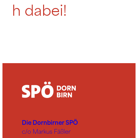
h dabei!
Die Dornbirner SPÖ
c/o Markus Fäßler