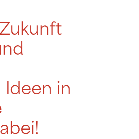
 Zukunft
 und
 Ideen in
e
abei!