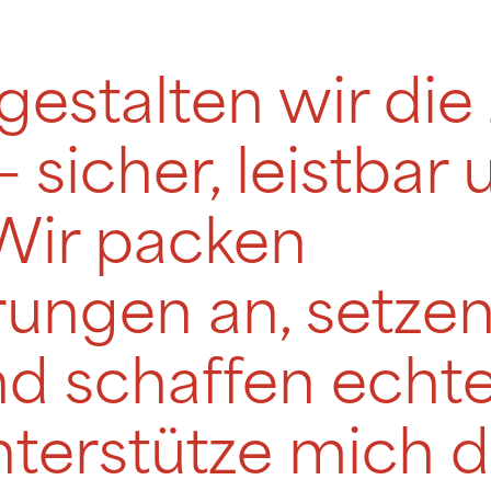
stalten wir die
– sicher, leistbar
Wir packen
ungen an, setzen
nd schaffen echt
terstütze mich d