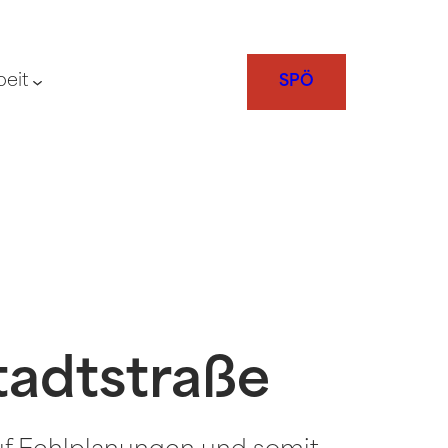
beit
SPÖ
tadtstraße