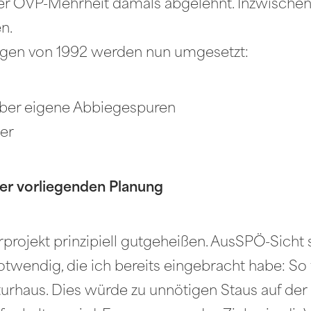
der ÖVP-Mehrheit damals abgelehnt. Inzwische
n.
ngen von 1992 werden nun umgesetzt:
aber eigene Abbiegespuren
er
er vorliegenden Planung
rprojekt prinzipiell gutgeheißen. AusSPÖ-Sicht
ndig, die ich bereits eingebracht habe: So fe
rhaus. Dies würde zu unnötigen Staus auf der