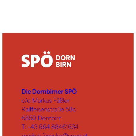
Die Dornbirner SPÖ
c/o Markus Fäßler
Raiffeisenstraße 58c
6850 Dornbirn
T:
+43 664 88461634