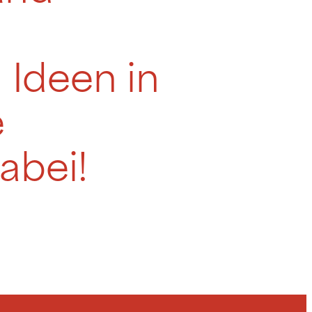
 Ideen in
e
abei!