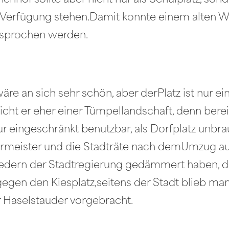
enhof sollte aber nicht nur als Schulplatz, sond
r Verfügung stehen.Damit konnte einem alten 
tsprochen werden.
e an sich sehr schön, aber derPlatz ist nur ein 
eicht er eher einer Tümpellandschaft, denn ber
nur eingeschränkt benutzbar, als Dorfplatz unbr
ermeister und die Stadträte nach demUmzug au
edern der Stadtregierung gedämmert haben, da
gen den Kiesplatz,seitens der Stadt blieb man a
r Haselstauder vorgebracht.