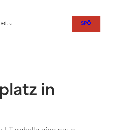
beit
SPÖ
latz in