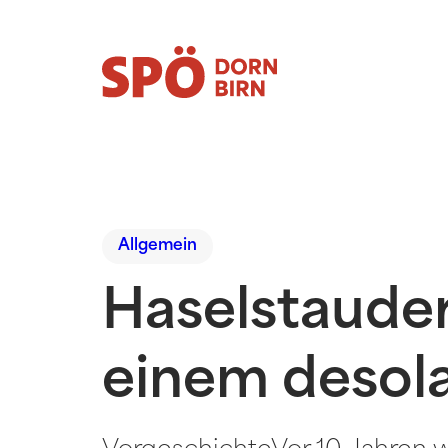
Allgemein
Haselstauder
einem desol