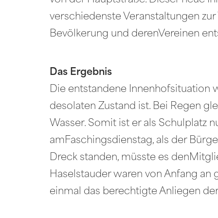
von der Hauptstraße. Dieser neue Inn
verschiedenste Veranstaltungen zu
Bevölkerung und derenVereinen en
Das Ergebnis
Die entstandene Innenhofsituation wär
desolaten Zustand ist. Bei Regen gl
Wasser. Somit ist er als Schulplatz 
amFaschingsdienstag, als der Bürg
Dreck standen, müsste es denMitgli
Haselstauder waren von Anfang an ge
einmal das berechtigte Anliegen de