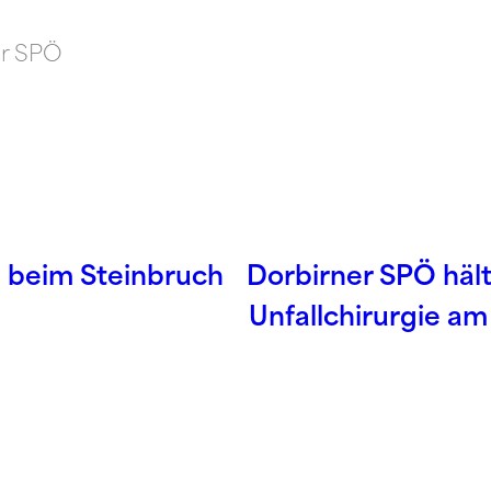
er SPÖ
e beim Steinbruch
Dorbirner SPÖ hält
Unfallchirurgie a