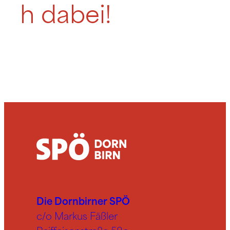
h dabei!
Die Dornbirner SPÖ
c/o Markus Fäßler