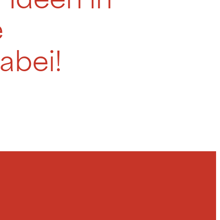
 Ideen in
e
abei!