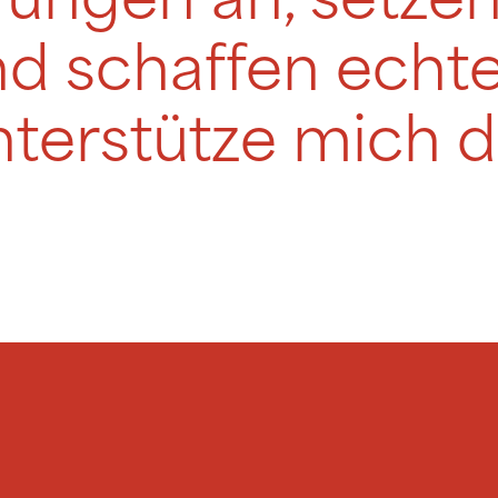
ungen an, setzen
nd schaffen echt
terstütze mich d