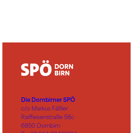
Die Dornbirner SPÖ
c/o Markus Fäßler
Raiffeisenstraße 58c
6850 Dornbirn