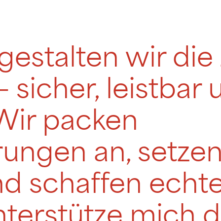
stalten wir die
– sicher, leistbar
Wir packen
ungen an, setzen
nd schaffen echt
terstütze mich d