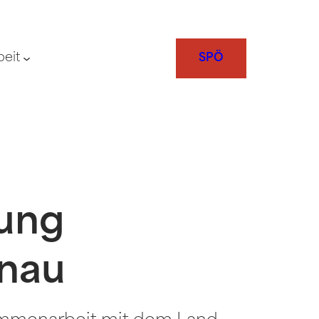
beit
SPÖ
dung
enau