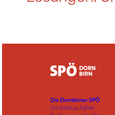
Die Dornbirner SPÖ
c/o Markus Fäßler