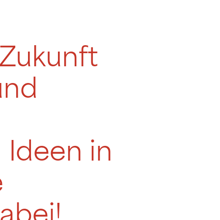
 Zukunft
 und
 Ideen in
e
abei!